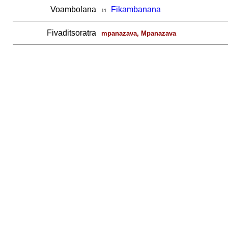
Voambolana
Fikambanana
11
Fivaditsoratra
mpanazava, Mpanazava