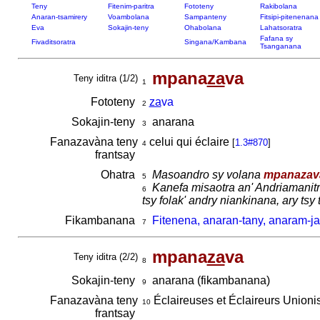
Teny
Fitenim-paritra
Fototeny
Rakibolana
Anaran-tsamirery
Voambolana
Sampanteny
Fitsipi-pitenenana
Eva
Sokajin-teny
Ohabolana
Lahatsoratra
Fafana sy
Fivaditsoratra
Singana/Kambana
Tsanganana
mpana
za
va
Teny iditra (1/2)
1
Fototeny
za
va
2
Sokajin-teny
anarana
3
Fanazavàna teny
celui qui éclaire
[
1.3#870
]
4
frantsay
Ohatra
Masoandro sy volana
mpanazav
5
Kanefa misaotra an' Andriamanit
6
tsy folak' andry niankinana, ary tsy
Fikambanana
Fitenena, anaran-tany, anaram-j
7
mpana
za
va
Teny iditra (2/2)
8
Sokajin-teny
anarana (fikambanana)
9
Fanazavàna teny
Éclaireuses et Éclaireurs Unioni
10
frantsay