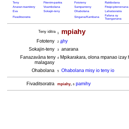
Teny
Fitenim-paritra
Fototeny
Rakibolana
Anaran-tsamirery
Voambolana
Sampanteny
Fitsipi-pitenenana
Eva
Sokajin-teny
Ohabolana
Lahatsoratra
Fafana sy
Fivaditsoratra
Singana/Kambana
Tsanganana
mpiahy
Teny iditra
1
Fototeny
a
hy
2
Sokajin-teny
anarana
3
Fanazavàna teny
Mpikarakara, olona mpanao izay 
4
malagasy
Ohabolana
Ohabolana misy io teny io
5
Fivaditsoratra
,
pamihy
mpiahy
6