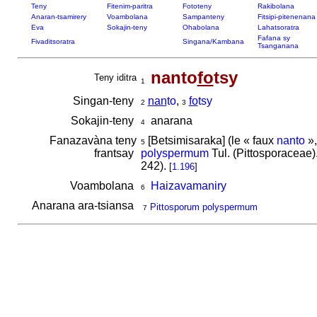
Teny
Fitenim-paritra
Fototeny
Rakibolana
Anaran-tsamirery
Voambolana
Sampanteny
Fitsipi-pitenenana
Eva
Sokajin-teny
Ohabolana
Lahatsoratra
Fafana sy
Fivaditsoratra
Singana/Kambana
Tsanganana
nanto
fo
tsy
Teny iditra
1
Singan-teny
nan
to
,
fo
tsy
2
3
Sokajin-teny
anarana
4
Fanazavàna teny
[Betsimisaraka] (le « faux
nanto
»,
5
frantsay
polyspermum
Tul. (Pittosporaceae)
242).
[
1.196
]
Voambolana
Haizavamaniry
6
Anarana ara-tsiansa
Pittosporum polyspermum
7