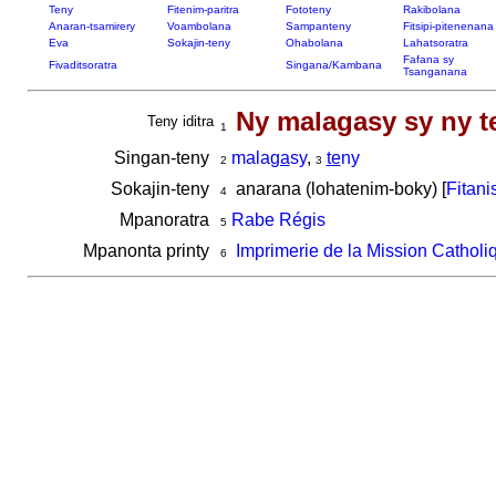
Teny
Fitenim-paritra
Fototeny
Rakibolana
Anaran-tsamirery
Voambolana
Sampanteny
Fitsipi-pitenenana
Eva
Sokajin-teny
Ohabolana
Lahatsoratra
Fafana sy
Fivaditsoratra
Singana/Kambana
Tsanganana
Ny malagasy sy ny t
Teny iditra
1
Singan-teny
mala
ga
sy
,
te
ny
2
3
Sokajin-teny
anarana (lohatenim-boky) [
Fitani
4
Mpanoratra
Rabe Régis
5
Mpanonta printy
Imprimerie de la Mission Catholi
6