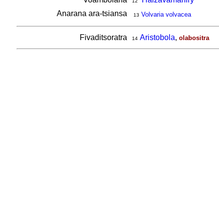
12
Anarana ara-tsiansa
Volvaria volvacea
13
Fivaditsoratra
Aristobola
,
olabositra
14