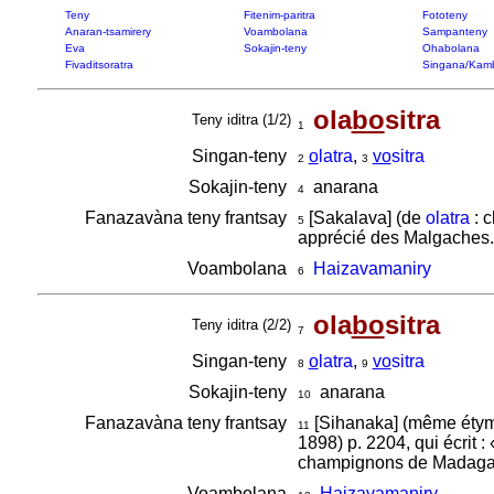
Teny
Fitenim-paritra
Fototeny
Anaran-tsamirery
Voambolana
Sampanteny
Eva
Sokajin-teny
Ohabolana
Fivaditsoratra
Singana/Kam
ola
bo
sitra
Teny iditra (1/2)
1
Singan-teny
o
latra
,
vo
sitra
2
3
Sokajin-teny
anarana
4
Fanazavàna teny frantsay
[Sakalava] (de
olatra
: 
5
apprécié des Malgaches.
Voambolana
Haizavamaniry
6
ola
bo
sitra
Teny iditra (2/2)
7
Singan-teny
o
latra
,
vo
sitra
8
9
Sokajin-teny
anarana
10
Fanazavàna teny frantsay
[Sihanaka] (même étymo
11
1898) p. 2204, qui écrit :
champignons de Madagasca
Voambolana
Haizavamaniry