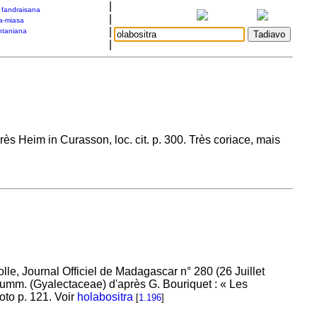
|
a fandraisana
|
a-miasa
|
taniana
|
rès Heim in Curasson, loc. cit. p. 300. Très coriace, mais
, Journal Officiel de Madagascar n° 280 (26 Juillet
Kumm. (Gyalectaceae) d'après G. Bouriquet : « Les
to p. 121. Voir
holabositra
[
1.196
]