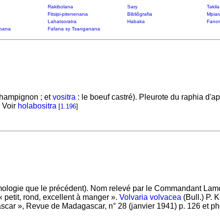
Rakibolana
Sary
Takil
Fitsipi-pitenenana
Bibliôgrafia
Mpiar
Lahatsoratra
Habaka
Fanon
bana
Fafana sy Tsanganana
champignon ; et
vositra
: le boeuf castré). Pleurote du raphia d'ap
 Voir
holabositra
[
1.196
]
logie que le précédent). Nom relevé par le Commandant Lamolle
 « petit, rond, excellent à manger ».
Volvaria volvacea
(Bull.) P. 
r », Revue de Madagascar, n° 28 (janvier 1941) p. 126 et pho