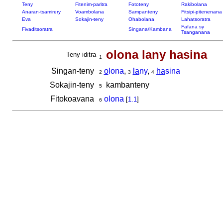
Teny
Fitenim-paritra
Fototeny
Rakibolana
Anaran-tsamirery
Voambolana
Sampanteny
Fitsipi-pitenenana
Eva
Sokajin-teny
Ohabolana
Lahatsoratra
Fafana sy
Fivaditsoratra
Singana/Kambana
Tsanganana
olona lany hasina
Teny iditra
1
Singan-teny
o
lona
,
la
ny
,
ha
sina
2
3
4
Sokajin-teny
kambanteny
5
Fitokoavana
olona
[
1.1
]
6