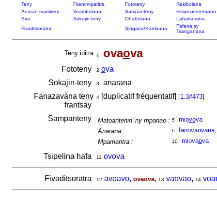
Teny
Fitenim-paritra
Fototeny
Rakibolana
Anaran-tsamirery
Voambolana
Sampanteny
Fitsipi-pitenenana
Eva
Sokajin-teny
Ohabolana
Lahatsoratra
Fafana sy
Fivaditsoratra
Singana/Kambana
Tsanganana
ova
o
va
Teny iditra
1
Fototeny
o
va
2
Sokajin-teny
anarana
3
Fanazavàna teny
[duplicatif fréquentatif]
[
1.3#473
]
4
frantsay
Sampanteny
mio
vo
va
Matoantenin' ny mpanao :
5
fanovao
va
na
Anarana :
6
miova
o
va
Mpamaritra :
10
Tsipelina hafa
ovova
11
Fivaditsoratra
avoavo
,
,
vaovao
,
voa
ovaova
12
13
14