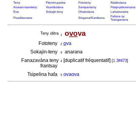
Teny
Fitenim-paritra
Fototeny
Rakibolana
Anaran-tsamirery
Voambolana
Sampanteny
Fitsipi-pitenenana
Eva
Sokajin-teny
Ohabolana
Lahatsoratra
Fafana sy
Fivaditsoratra
Singana/Kambana
Tsanganana
o
vo
va
Teny iditra
1
Fototeny
o
va
2
Sokajin-teny
anarana
3
Fanazavàna teny
[duplicatif fréquentatif]
[
1.3#473
]
4
frantsay
Tsipelina hafa
ovaova
5