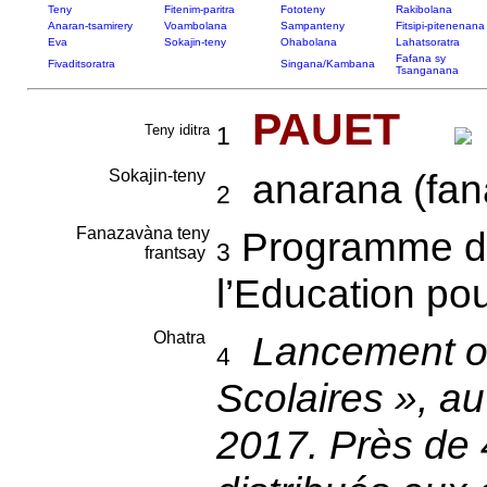
Teny
Fitenim-paritra
Fototeny
Rakibolana
Anaran-tsamirery
Voambolana
Sampanteny
Fitsipi-pitenenana
Eva
Sokajin-teny
Ohabolana
Lahatsoratra
Fafana sy
Fivaditsoratra
Singana/Kambana
Tsanganana
PAUET
Teny iditra
1
Sokajin-teny
anarana (fana
2
Fanazavàna teny
Programme d’
3
frantsay
l’Education po
Ohatra
Lancement of
4
Scolaires », au
2017. Près de 4