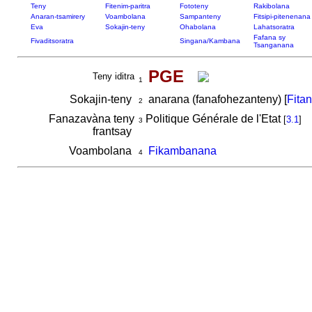
Teny
Fitenim-paritra
Fototeny
Rakibolana
Anaran-tsamirery
Voambolana
Sampanteny
Fitsipi-pitenenana
Eva
Sokajin-teny
Ohabolana
Lahatsoratra
Fafana sy
Fivaditsoratra
Singana/Kambana
Tsanganana
PGE
Teny iditra
1
Sokajin-teny
anarana (fanafohezanteny) [
Fita
2
Fanazavàna teny
Politique Générale de l'Etat
[
3.1
]
3
frantsay
Voambolana
Fikambanana
4