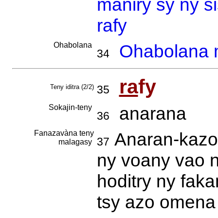
maniry sy ny s
rafy
Ohabolana
Ohabolana m
34
ra
fy
Teny iditra (2/2)
35
Sokajin-teny
anarana
36
Fanazavàna teny
Anaran-kazo 
37
malagasy
ny voany vao n
hoditry ny faka
tsy azo omena 