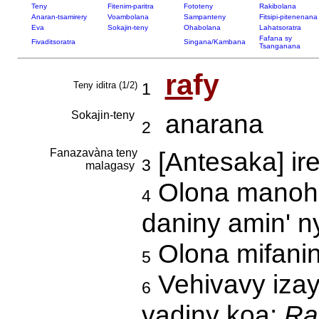
Teny
Fitenim-paritra
Fototeny
Rakibolana
Anaran-tsamirery
Voambolana
Sampanteny
Fitsipi-pitenenana
Eva
Sokajin-teny
Ohabolana
Lahatsoratra
Fafana sy
Fivaditsoratra
Singana/Kambana
Tsanganana
ra
fy
Teny iditra (1/2)
1
Sokajin-teny
anarana
2
Fanazavàna teny
[Antesaka] ir
3
malagasy
Olona manohit
4
daniny amin' n
Olona mifanin
5
Vehivavy izay 
6
vadiny koa:
Ra