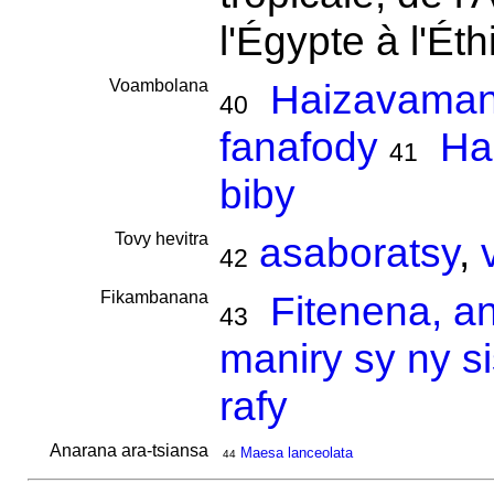
l'Égypte à l'Ét
Voambolana
Haizavamani
40
fanafody
Ha
41
biby
Tovy hevitra
asaboratsy
,
42
Fikambanana
Fitenena, a
43
maniry sy ny s
rafy
Anarana ara-tsiansa
Maesa lanceolata
44