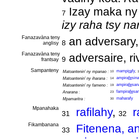
Izay maka ny 
7
izy raha tsy nar
Fanazavàna teny
an adversary, 
8
anglisy
Fanazavàna teny
adversaire, ri
9
frantsay
Sampanteny
mampi
ra
fy
,
Matoantenin' ny mpanao :
10
1
ampira
fe
sin
Matoantenin' ny iharana :
14
ampira
fe
san
Matoantenin' ny fameno :
19
fampira
fe
sa
Anarana :
23
maharafy
Mpamaritra :
30
Mpanahaka
rafilahy
,
r
31
32
Fikambanana
Fitenena, a
33