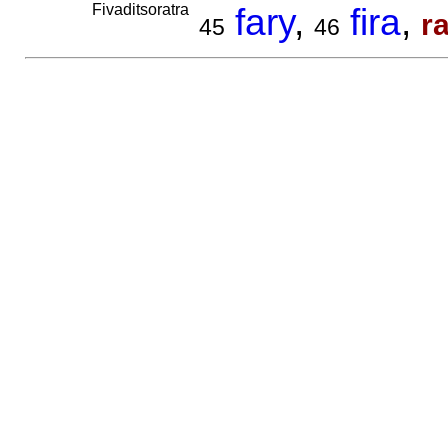
Fivaditsoratra
fary
,
fira
,
r
45
46