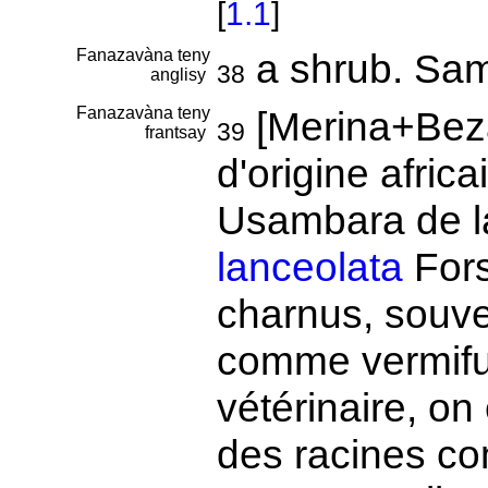
[
1.1
]
Fanazavàna teny
a shrub. Sa
38
anglisy
Fanazavàna teny
[Merina+Bez
39
frantsay
d'origine afric
Usambara de 
lanceolata
Fors
charnus, souve
comme vermifu
vétérinaire, on
des racines c