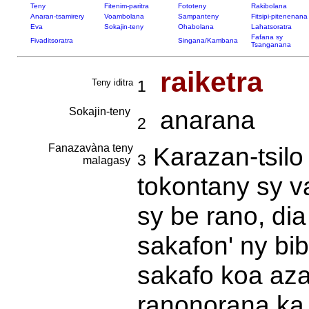
Teny
Fitenim-paritra
Fototeny
Rakibolana
Anaran-tsamirery
Voambolana
Sampanteny
Fitsipi-pitenenana
Eva
Sokajin-teny
Ohabolana
Lahatsoratra
Fafana sy
Fivaditsoratra
Singana/Kambana
Tsanganana
raiketra
Teny iditra
1
Sokajin-teny
anarana
2
Fanazavàna teny
Karazan-tsilo 
3
malagasy
tokontany sy v
sy be rano, dia
sakafon' ny bib
sakafo koa aza 
ranonorana ka 