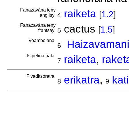
Fanazavàna teny
raiketa
[
1.2
]
4
anglisy
Fanazavàna teny
cactus
[
1.5
]
5
frantsay
Voambolana
Haizavamani
6
Tsipelina hafa
raiketa
,
raket
7
Fivaditsoratra
erikatra
,
kat
8
9