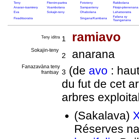
Teny
Fitenim-paritra
Fototeny
Rakibolana
Anaran-tsamirery
Voambolana
Sampanteny
Fitsipi-pitenenana
Eva
Sokajin-teny
Ohabolana
Lahatsoratra
Fafana sy
Fivaditsoratra
Singana/Kambana
Tsanganana
ramiavo
Teny iditra
1
Sokajin-teny
anarana
2
Fanazavàna teny
(de
avo
: haut
3
frantsay
du fut de cet 
arbres exploita
(Sakalava)
X
Réserves na