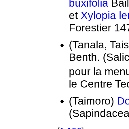
buxifolia
Bail
et
Xylopia l
Forestier 1
(Tanala, Tai
Benth. (Sali
pour la menu
le Centre Te
(Taimoro)
Do
(Sapindacea