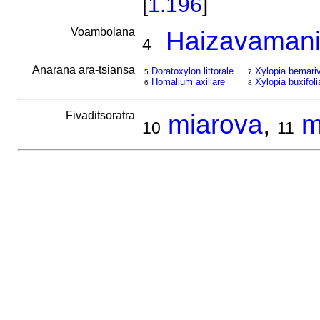
[
1.196
]
Voambolana
Haizavamani
4
Anarana ara-tsiansa
Doratoxylon littorale
Xylopia bemari
5
7
Homalium axillare
Xylopia buxifoli
6
8
Fivaditsoratra
miarova
,
m
10
11