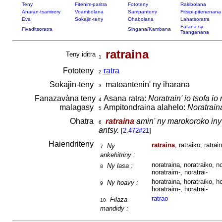
Teny
Fitenim-paritra
Fototeny
Rakibolana
Anaran-tsamirery
Voambolana
Sampanteny
Fitsipi-pitenenana
Eva
Sokajin-teny
Ohabolana
Lahatsoratra
Fafana sy
Fivaditsoratra
Singana/Kambana
Tsanganana
ratraina
Teny iditra
1
Fototeny
ra
tra
2
Sokajin-teny
matoantenin' ny iharana
3
Fanazavàna teny
Asana ratra:
Noratrain' io tsofa i
4
malagasy
Ampitondraina alahelo:
Noratrain
5
Ohatra
ratraina
amin' ny marokoroko iny 
6
antsy.
[
2.472#21
]
Haiendriteny
ratraina
, ratraiko, ratrai
Ny
7
ankehitriny :
noratraina, noratraiko, no
Ny lasa :
8
noratraim-, noratrai-
horatraina, horatraiko, ho
Ny hoavy :
9
horatraim-, horatrai-
ratrao
Filaza
10
mandidy :