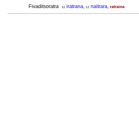
Fivaditsoratra
iratrana
,
naitrara
,
ratraina
11
12