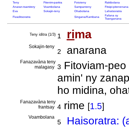
Teny
Fitenim-paritra
Fototeny
Rakibolana
Anaran-tsamirery
Voambolana
Sampanteny
Fitsipi-pitenenana
Eva
Sokajin-teny
Ohabolana
Lahatsoratra
Fafana sy
Fivaditsoratra
Singana/Kambana
Tsanganana
ri
ma
Teny iditra (1/3)
1
Sokajin-teny
anarana
2
Fanazavàna teny
Fitoviam-peo 
3
malagasy
amin' ny zanap
ho midina, oha
Fanazavàna teny
rime
[
1.5
]
4
frantsay
Voambolana
Haisoratra: 
5