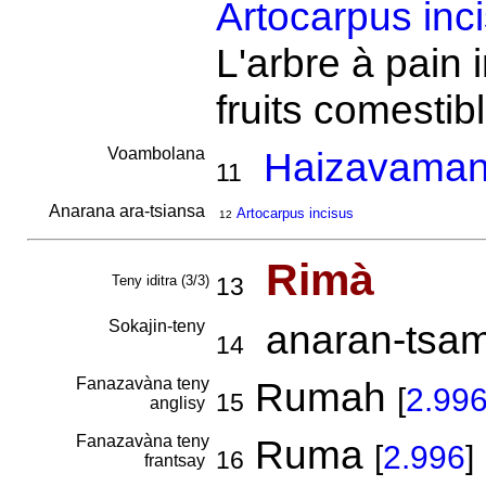
Artocarpus inc
L'arbre à pain i
fruits comesti
Voambolana
Haizavaman
11
Anarana ara-tsiansa
Artocarpus incisus
12
Rimà
Teny iditra (3/3)
13
Sokajin-teny
anaran-tsamir
14
Fanazavàna teny
Rumah
[
2.99
15
anglisy
Fanazavàna teny
Ruma
[
2.996
]
16
frantsay