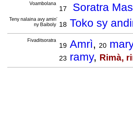
Voambolana
Soratra Mas
17
Teny nalaina avy amin'
Toko sy and
18
ny Baiboly
Fivaditsoratra
Amrì
,
mar
19
20
ramy
,
Rimà, r
23