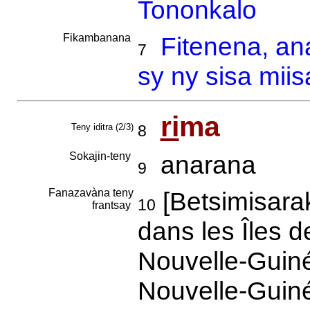
Tononkalo
Fikambanana
Fitenena, an
7
sy ny sisa mii
ri
ma
Teny iditra (2/3)
8
Sokajin-teny
anarana
9
Fanazavàna teny
[Betsimisara
10
frantsay
dans les Îles d
Nouvelle-Guin
Nouvelle-Guinée