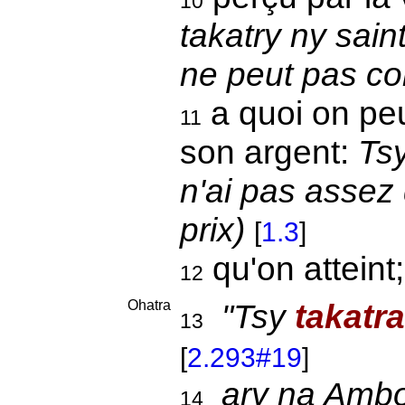
10
takatry ny sain
ne peut pas co
a quoi on peu
11
son argent:
Tsy
n'ai pas assez 
prix)
[
1.3
]
qu'on atteint
12
Ohatra
"Tsy
takatra
13
[
2.293#19
]
ary na Ambo
14