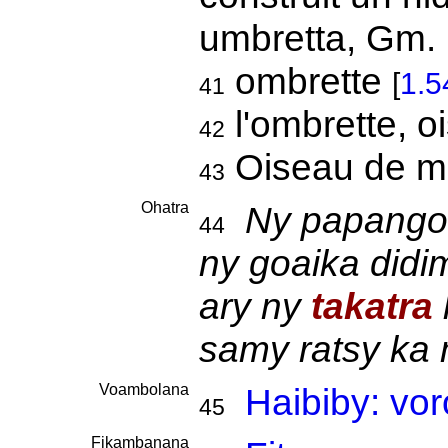
umbretta, Gm.
ombrette
[
1.5
41
l'ombrette, 
42
Oiseau de m
43
Ohatra
Ny papango 
44
ny goaika did
ary ny
takatra
samy ratsy ka 
Voambolana
Haibiby: vo
45
Fikambanana