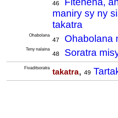
Fitenena, a
46
maniry sy ny s
takatra
Ohabolana
Ohabolana m
47
Teny nalaina
Soratra misy
48
Fivaditsoratra
,
Tarta
takatra
49