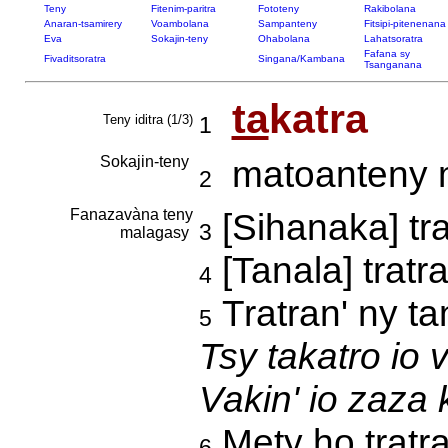
Teny
Fitenim-paritra
Fototeny
Rakibolana
Anaran-tsamirery
Voambolana
Sampanteny
Fitsipi-pitenenana
Eva
Sokajin-teny
Ohabolana
Lahatsoratra
Fafana sy
Fivaditsoratra
Singana/Kambana
Tsanganana
ta
katra
Teny iditra (1/3)
1
Sokajin-teny
matoanteny 
2
Fanazavàna teny
[Sihanaka] tr
3
malagasy
[Tanala] tratr
4
Tratran' ny ta
5
Tsy takatro io 
Vakin' io zaza 
Mety ho tratra
6