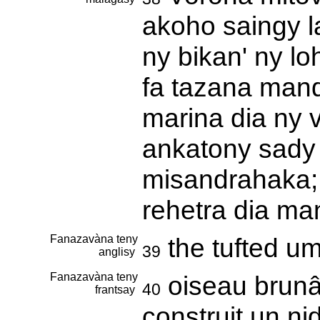
akoho saingy l
ny bikan' ny l
fa tazana mand
marina dia ny 
ankatony sady
misandrahaka; 
rehetra dia m
Fanazavàna teny
the tufted um
39
anglisy
Fanazavàna teny
oiseau brunâ
40
frantsay
construit un n