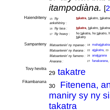
itampodiàna.
[
2
Haiendriteny
ta
katra
,
ta
katro,
ta
katr
Ny
15
ankehitriny :
ta
katra
,
ta
katro,
ta
katr
Ny lasa :
16
ho
ta
katra, ho
ta
katro, 
Ny hoavy :
17
ta
katry
Sampanteny
maha
ta
katra
Matoantenin' ny mpanao :
18
a
ta
katra
,
Matoantenin' ny iharana :
22
23
ana
ka
rana
Matoantenin' ny fameno :
26
fanakarana
,
Anarana :
27
Tovy hevitra
takatre
29
Fikambanana
Fitenena, a
30
maniry sy ny s
takatra