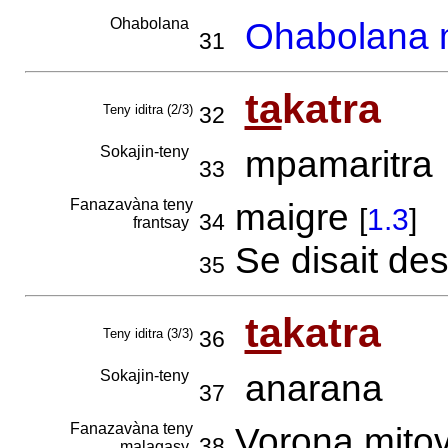
Ohabolana
Ohabolana m
31
ta
katra
Teny iditra (2/3)
32
Sokajin-teny
mpamaritra
33
Fanazavàna teny
maigre
[
1.3
]
34
frantsay
Se disait de
35
ta
katra
Teny iditra (3/3)
36
Sokajin-teny
anarana
37
Fanazavàna teny
Vorona mitovi
38
malagasy