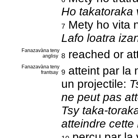
Ho takatoraka 
Mety ho vita 
7
Lafo loatra iza
Fanazavàna teny
reached or at
8
anglisy
Fanazavàna teny
atteint par la
9
frantsay
un projectile:
T
ne peut pas att
Tsy taka-toraka
atteindre cette
perçu par la v