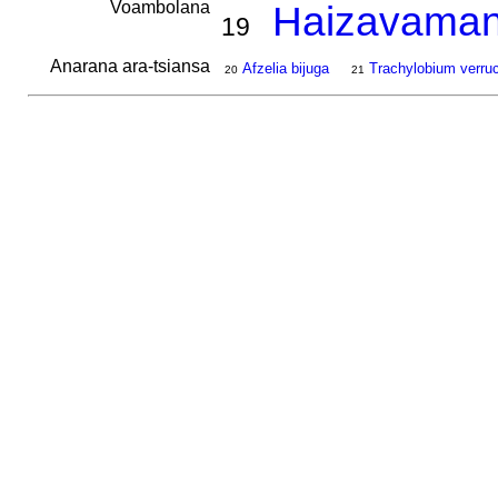
Voambolana
Haizavaman
19
Anarana ara-tsiansa
Afzelia bijuga
Trachylobium verr
20
21