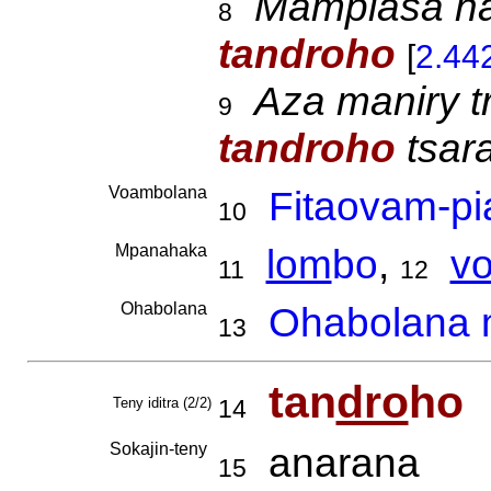
Mampiasa har
8
tandroho
[
2.44
Aza maniry t
9
tandroho
tsara
Voambolana
Fitaovam-p
10
Mpanahaka
lom
bo
,
v
11
12
Ohabolana
Ohabolana m
13
tan
dro
ho
Teny iditra (2/2)
14
Sokajin-teny
anarana
15