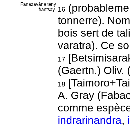
Fanazavàna teny
(probableme
16
frantsay
tonnerre). Nom
bois sert de ta
varatra). Ce so
[Betsimisara
17
(Gaertn.) Oliv.
[Taimoro+Tai
18
A. Gray (Fabac
comme espèce 
indrarinandra
,