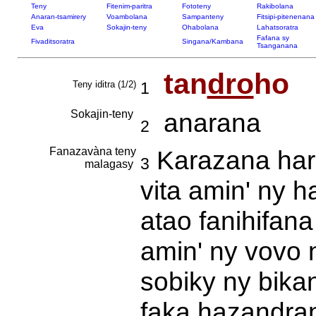
Teny
Fitenim-paritra
Fototeny
Rakibolana
Anaran-tsamirery
Voambolana
Sampanteny
Fitsipi-pitenenana
Eva
Sokajin-teny
Ohabolana
Lahatsoratra
Fafana sy
Fivaditsoratra
Singana/Kambana
Tsanganana
tan
dro
ho
Teny iditra (1/2)
1
Sokajin-teny
anarana
2
Fanazavàna teny
Karazana har
3
malagasy
vita amin' ny 
atao fanihifana
amin' ny vovo 
sobiky ny bika
faka hazandran