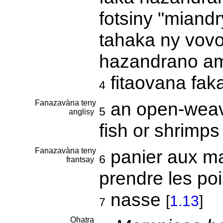
fotsiny "miand
tahaka ny vov
hazandrano am
fitaovana fa
4
Fanazavàna teny
an open-weave
5
anglisy
fish or shrimp
Fanazavàna teny
panier aux mai
6
frantsay
prendre les po
nasse
[
1.13
]
7
Ohatra