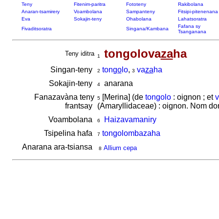
Teny
Fitenim-paritra
Fototeny
Rakibolana
Anaran-tsamirery
Voambolana
Sampanteny
Fitsipi-pitenenana
Eva
Sokajin-teny
Ohabolana
Lahatsoratra
Fafana sy
Fivaditsoratra
Singana/Kambana
Tsanganana
tongolova
za
ha
Teny iditra
1
Singan-teny
ton
go
lo
,
va
za
ha
2
3
Sokajin-teny
anarana
4
Fanazavàna teny
[Merina] (de
tongolo
: oignon ; et
5
frantsay
(Amaryllidaceae) : oignon. Nom do
Voambolana
Haizavamaniry
6
Tsipelina hafa
tongolombazaha
7
Anarana ara-tsiansa
Allium cepa
8