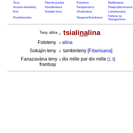
Teny
Fitenim-paritra
Fototeny
Rakibolana
Anaran-tsamirery
Voambolana
Sampanteny
Fitsipi-pitenenana
Eva
Sokajin-teny
Ohabolana
Lahatsoratra
Fafana sy
Fivaditsoratra
Singana/Kambana
Tsanganana
tsiali
na
lina
Teny iditra
1
Fototeny
alina
2
Sokajin-teny
tambinteny [
Fitanisana
]
3
Fanazavàna teny
dix mille par dix mille
[
1.3
]
4
frantsay