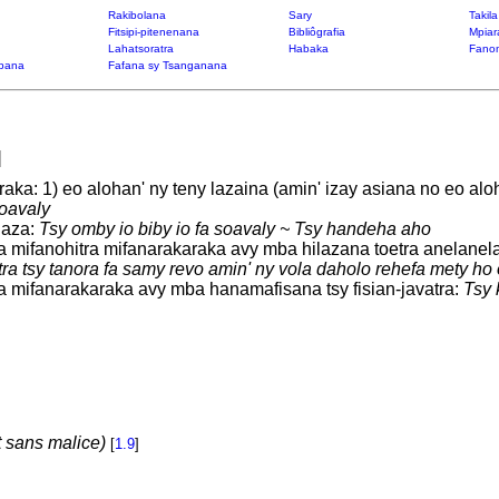
Rakibolana
Sary
Takil
Fitsipi-pitenenana
Bibliôgrafia
Mpiar
Lahatsoratra
Habaka
Fanon
bana
Fafana sy Tsanganana
]
ka: 1) eo alohan' ny teny lazaina (amin' izay asiana no eo aloh
oavaly
laza:
Tsy omby io biby io fa soavaly ~ Tsy handeha aho
oa mifanohitra mifanarakaraka avy mba hilazana toetra anelanel
tra tsy tanora fa samy revo amin' ny vola daholo rehefa mety h
oa mifanarakaraka avy mba hanamafisana tsy fisian-javatra:
Tsy 
t sans malice)
[
1.9
]