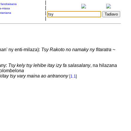
|
a fandraisana
|
a-miasa
|
taniana
|
an' ny enti-milaza):
Tsy Rakoto no namaky ny fitaratra ~
any:
Tsy kely tsy lehibe itay izy fa salasalany
, na hilazana
o olombelona
kitay tsy vary maina ao antranony
[
1.1
]