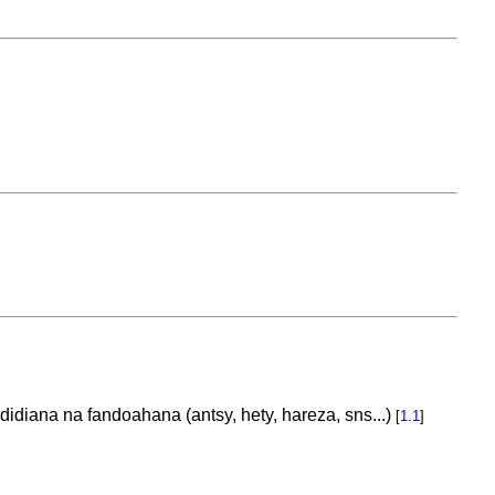
diana na fandoahana (antsy, hety, hareza, sns...)
[
1.1
]