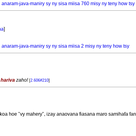
, anaram-java-maniry sy ny sisa miisa 760 misy ny teny how tsy
na
]
, anaram-java-maniry sy ny sisa miisa 2 misy ny teny how tsy
 hariva
zaho!
[
2.606#210
]
koa hoe "vy mahery", izay anaovana fiasana maro samihafa fandi