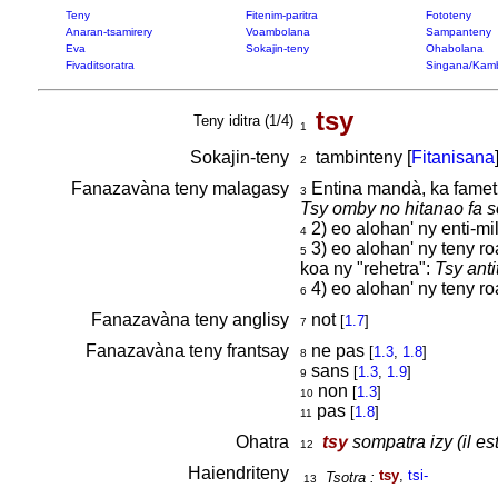
Teny
Fitenim-paritra
Fototeny
Anaran-tsamirery
Voambolana
Sampanteny
Eva
Sokajin-teny
Ohabolana
Fivaditsoratra
Singana/Kam
tsy
Teny iditra (1/4)
1
Sokajin-teny
tambinteny [
Fitanisana
2
Fanazavàna teny malagasy
Entina mandà, ka fametra
3
Tsy omby no hitanao fa s
2) eo alohan' ny enti-mi
4
3) eo alohan' ny teny r
5
koa ny "rehetra":
Tsy anti
4) eo alohan' ny teny r
6
Fanazavàna teny anglisy
not
[
1.7
]
7
Fanazavàna teny frantsay
ne pas
[
1.3
,
1.8
]
8
sans
[
1.3
,
1.9
]
9
non
[
1.3
]
10
pas
[
1.8
]
11
Ohatra
tsy
sompatra izy (il es
12
Haiendriteny
tsy
,
tsi-
Tsotra :
13