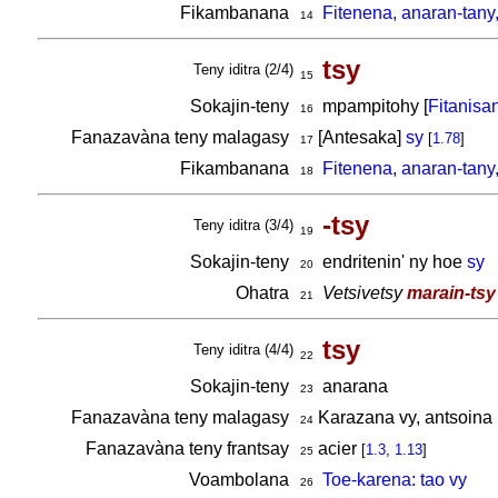
Fikambanana
Fitenena, anaran-tany
14
tsy
Teny iditra (2/4)
15
Sokajin-teny
mpampitohy [
Fitanisa
16
Fanazavàna teny malagasy
[Antesaka]
sy
[
1.78
]
17
Fikambanana
Fitenena, anaran-tany
18
-tsy
Teny iditra (3/4)
19
Sokajin-teny
endritenin' ny hoe
sy
20
Ohatra
Vetsivetsy
marain-tsy
21
tsy
Teny iditra (4/4)
22
Sokajin-teny
anarana
23
Fanazavàna teny malagasy
Karazana vy, antsoina 
24
Fanazavàna teny frantsay
acier
[
1.3
,
1.13
]
25
Voambolana
Toe-karena: tao vy
26