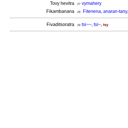
Tovy hevitra
vymahery
27
Fikambanana
Fitenena, anaran-tany
28
Fivaditsoratra
tsi~~, tsi~
,
tsy
29