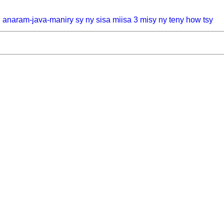
, anaram-java-maniry sy ny sisa miisa 3 misy ny teny how tsy