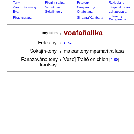
Teny
Fitenim-paritra
Fototeny
Rakibolana
Anaran-tsamirery
Voambolana
Sampanteny
Fitsipi-pitenenana
Eva
Sokajin-teny
Ohabolana
Lahatsoratra
Fafana sy
Fivaditsoratra
Singana/Kambana
Tsanganana
voafañalika
Teny iditra
1
Fototeny
a
li
ka
2
Sokajin-teny
matoanteny mpamaritra lasa
3
Fanazavàna teny
[Vezo] Traité en chien
[
1.68
]
4
frantsay