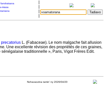
|
a fandraisana
|
a-miasa
|
taniana
|
 precatorius
L. (Fabaceae). Le nom malgache fait allusion
ine. Une excellente révision des propriétés de ces graines,
sénégalaise traditionnelle », Paris, Vigot Frères Edit.
Nohavaozina tamin' ny 2026/04/20