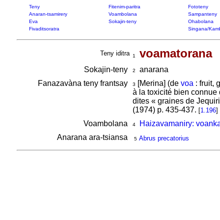
Teny
Fitenim-paritra
Fototeny
Anaran-tsamirery
Voambolana
Sampanteny
Eva
Sokajin-teny
Ohabolana
Fivaditsoratra
Singana/Kam
voamatorana
Teny iditra
1
Sokajin-teny
anarana
2
Fanazavàna teny frantsay
[Merina] (de
voa
: fruit, 
3
à la toxicité bien connue
dites « graines de Jequir
(1974) p. 435-437.
[
1.196
]
Voambolana
Haizavamaniry: voank
4
Anarana ara-tsiansa
Abrus precatorius
5