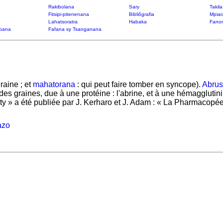
Rakibolana
Sary
Takil
Fitsipi-pitenenana
Bibliôgrafia
Mpiar
Lahatsoratra
Habaka
Fanon
bana
Fafana sy Tsanganana
graine ; et
mahatorana
: qui peut faire tomber en syncope).
Abrus
 des graines, due à une protéine : l'abrine, et à une hémagglutin
ity » a été publiée par J. Kerharo et J. Adam : « La Pharmacopée 
azo