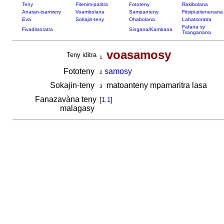
Teny
Fitenim-paritra
Fototeny
Rakibolana
Anaran-tsamirery
Voambolana
Sampanteny
Fitsipi-pitenenana
Eva
Sokajin-teny
Ohabolana
Lahatsoratra
Fafana sy
Fivaditsoratra
Singana/Kambana
Tsanganana
voasamosy
Teny iditra
1
Fototeny
samosy
2
Sokajin-teny
matoanteny mpamaritra lasa
3
Fanazavàna teny
[
1.1
]
malagasy