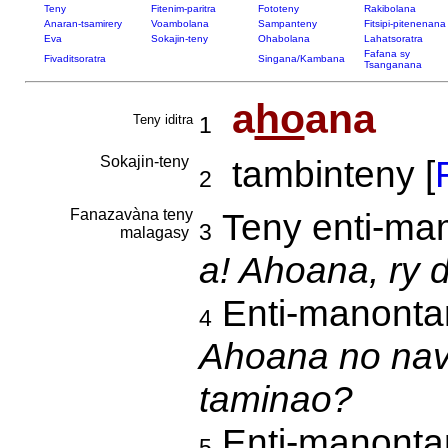
Teny
Fitenim-paritra
Fototeny
Rakibolana
Anaran-tsamirery
Voambolana
Sampanteny
Fitsipi-pitenenana
Eva
Sokajin-teny
Ohabolana
Lahatsoratra
Fafana sy
Fivaditsoratra
Singana/Kambana
Tsanganana
a
ho
ana
Teny iditra
1
Sokajin-teny
tambinteny [
2
Fanazavàna teny
Teny enti-mam
3
malagasy
a! Ahoana, ry 
Enti-manontan
4
Ahoana no nava
taminao?
Enti-manontan
5