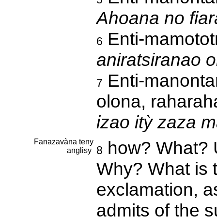
Ahoana no fia
Enti-mamototr
6
aniratsiranao 
Enti-manontan
7
olona, raharah
izao itỳ zaza m
Fanazavàna teny
how? What? Us
8
anglisy
Why? What is th
exclamation, as
admits of the 