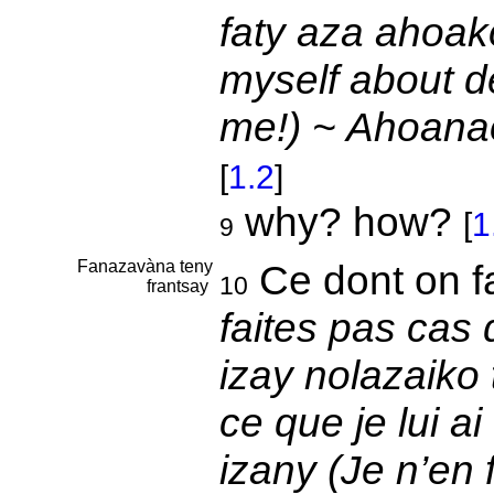
faty aza ahoako 
myself about de
me!) ~ Ahoanao
[
1.2
]
why? how?
[
1
9
Fanazavàna teny
Ce dont on fa
10
frantsay
faites pas cas
izay nolazaiko 
ce que je lui a
izany (Je n’en 