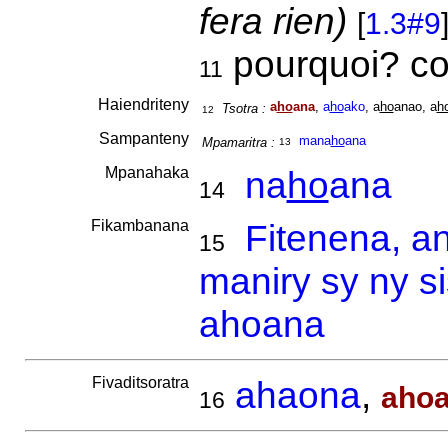
fera rien)
[
1.3#9
pourquoi? 
11
Haiendriteny
a
ho
ana
,
a
ho
ako
, a
ho
anao, a
h
Tsotra :
12
Sampanteny
mana
ho
ana
Mpamaritra :
13
Mpanahaka
na
ho
ana
14
Fikambanana
Fitenena, a
15
maniry sy ny s
ahoana
Fivaditsoratra
ahaona
,
aho
16