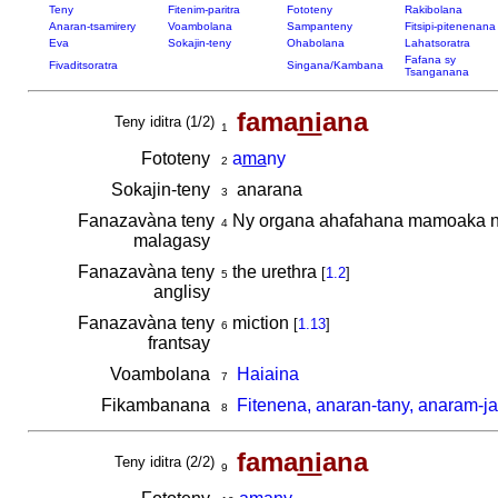
Teny
Fitenim-paritra
Fototeny
Rakibolana
Anaran-tsamirery
Voambolana
Sampanteny
Fitsipi-pitenenana
Eva
Sokajin-teny
Ohabolana
Lahatsoratra
Fafana sy
Fivaditsoratra
Singana/Kambana
Tsanganana
fama
ni
ana
Teny iditra (1/2)
1
Fototeny
a
ma
ny
2
Sokajin-teny
anarana
3
Fanazavàna teny
Ny organa ahafahana mamoaka n
4
malagasy
Fanazavàna teny
the urethra
[
1.2
]
5
anglisy
Fanazavàna teny
miction
[
1.13
]
6
frantsay
Voambolana
Haiaina
7
Fikambanana
Fitenena, anaran-tany, anaram-ja
8
fama
ni
ana
Teny iditra (2/2)
9