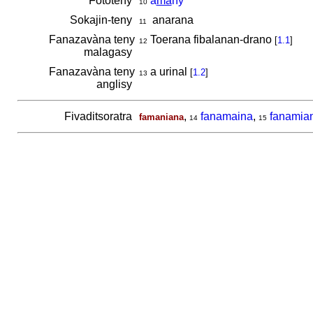
Fototeny
a
ma
ny
10
Sokajin-teny
anarana
11
Fanazavàna teny
Toerana fibalanan-drano
[
1.1
]
12
malagasy
Fanazavàna teny
a urinal
[
1.2
]
13
anglisy
Fivaditsoratra
,
fanamaina
,
fanamia
famaniana
14
15