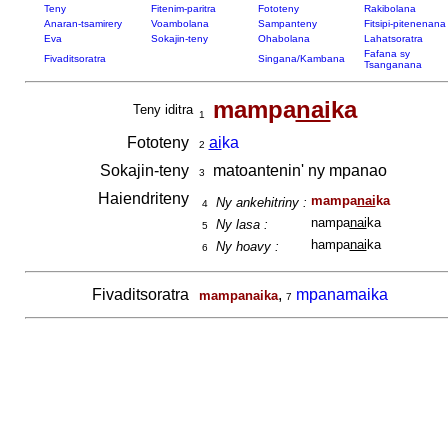
Teny
Fitenim-paritra
Fototeny
Rakibolana
Anaran-tsamirery
Voambolana
Sampanteny
Fitsipi-pitenenana
Eva
Sokajin-teny
Ohabolana
Lahatsoratra
Fafana sy
Fivaditsoratra
Singana/Kambana
Tsanganana
mampa
nai
ka
Teny iditra
1
Fototeny
ai
ka
2
Sokajin-teny
matoantenin' ny mpanao
3
Haiendriteny
mampa
nai
ka
Ny ankehitriny :
4
nampa
nai
ka
Ny lasa :
5
hampa
nai
ka
Ny hoavy :
6
Fivaditsoratra
,
mpanamaika
mampanaika
7