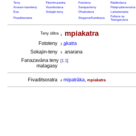
Teny
Fitenim-paritra
Fototeny
Rakibolana
Anaran-tsamirery
Voambolana
Sampanteny
Fitsipi-pitenenana
Eva
Sokajin-teny
Ohabolana
Lahatsoratra
Fafana sy
Fivaditsoratra
Singana/Kambana
Tsanganana
mpiakatra
Teny iditra
1
Fototeny
a
katra
2
Sokajin-teny
anarana
3
Fanazavàna teny
[
1.1
]
malagasy
Fivaditsoratra
mipatràka
,
mpiakatra
4