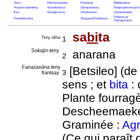
Teny
Fitenim-paritra
Fototeny
Rakibolana
Anaran-tsamirery
Voambolana
Sampanteny
Fitsipi-pitenenana
Eva
Sokajin-teny
Ohabolana
Lahatsoratra
Fafana sy
Fivaditsoratra
Singana/Kambana
Tsanganana
sa
bi
ta
Teny iditra
1
Sokajin-teny
anarana
2
Fanazavàna teny
[Betsileo] (d
3
frantsay
sens ; et
bita
: 
Plante fourragè
Descheemaeker 
Graminée :
Agro
(Ce qui paraît