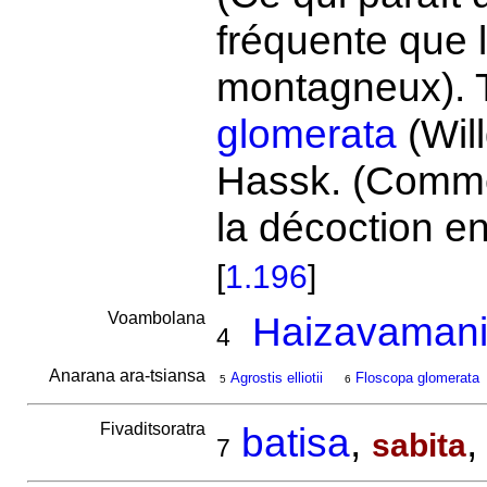
fréquente que
montagneux). Ta
glomerata
(Will
Hassk. (Comme
la décoction en
[
1.196
]
Voambolana
Haizavamanir
4
Anarana ara-tsiansa
Agrostis elliotii
Floscopa glomerata
5
6
Fivaditsoratra
batisa
,
sabita
7