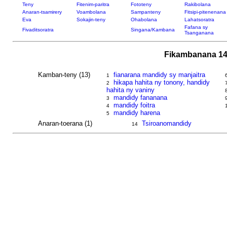
Teny
Fitenim-paritra
Fototeny
Rakibolana
Anaran-tsamirery
Voambolana
Sampanteny
Fitsipi-pitenenana
Eva
Sokajin-teny
Ohabolana
Lahatsoratra
Fafana sy
Fivaditsoratra
Singana/Kambana
Tsanganana
Fikambanana 14
Kamban-teny (13)
fianarana mandidy sy manjaitra
1
hikapa hahita ny tonony, handidy
2
hahita ny vaniny
mandidy fananana
3
mandidy foitra
4
mandidy harena
5
Anaran-toerana (1)
Tsiroanomandidy
14