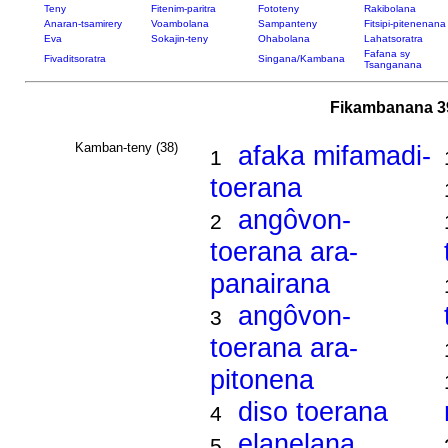
Teny
Fitenim-paritra
Fototeny
Rakibolana
Anaran-tsamirery
Voambolana
Sampanteny
Fitsipi-pitenenana
Eva
Sokajin-teny
Ohabolana
Lahatsoratra
Fafana sy
Fivaditsoratra
Singana/Kambana
Tsanganana
Fikambanana 39
Kamban-teny (38)
afaka mifamadi-
1
toerana
angôvon-
2
toerana ara-
panairana
angôvon-
3
toerana ara-
pitonena
diso toerana
4
elanelana
5