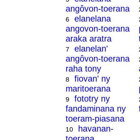
angôvon-toerana
elanelana
6
angovon-toerana
araka aratra
elanelan'
7
angôvon-toerana
raha tony
fiovan' ny
8
maritoerana
fototry ny
9
fandaminana ny
toeram-piasana
havanan-
10
toerana