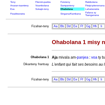
Teny
Fitenim-paritra
Fototeny
Rakibolana
Anaran-tsamirery
Voambolana
Sampanteny
Fitsipi-pitenenana
Eva
Sokajin-teny
Ohabolana
Lahatsoratra
Fafana sy
Fivaditsoratra
Singana/Kambana
Tsanganana
Fizahan-teny
Aa
Bb
Dd
Ee
Ff
Gg
Hh
Ii
Ohabolana 1 misy n
Ohabolana 1
Aja
mivala am-
panjea
:
voa
ty
b
Dikanteny frantsay
L'enfant qui fait ses besoins au l
Fizahan-teny
Aa
Bb
Dd
Ee
Ff
Gg
Hh
Ii