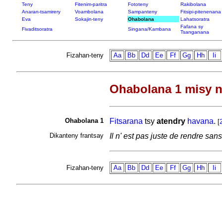
Teny
Fitenim-paritra
Fototeny
Rakibolana
Anaran-tsamirery
Voambolana
Sampanteny
Fitsipi-pitenenana
Eva
Sokajin-teny
Ohabolana
Lahatsoratra
Fafana sy
Fivaditsoratra
Singana/Kambana
Tsanganana
Fizahan-teny
Aa
Bb
Dd
Ee
Ff
Gg
Hh
Ii
Ohabolana 1 misy n
Ohabolana 1
Fitsarana
tsy
atendry
havana
.
[
Dikanteny frantsay
Il n' est pas juste de rendre sa
Fizahan-teny
Aa
Bb
Dd
Ee
Ff
Gg
Hh
Ii