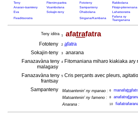
Teny
Fitenim-paritra
Fototeny
Rakibolana
Anaran-tsamirery
Voambolana
Sampanteny
Fitsipi-pitenenana
Eva
Sokajin-teny
Ohabolana
Lahatsoratra
Fafana sy
Fivaditsoratra
Singana/Kambana
Tsanganana
afa
tra
fatra
Teny iditra
1
Fototeny
a
fatra
2
Sokajin-teny
anarana
3
Fanazavàna teny
Fitomaniana miharo kiakiaka ary m
4
malagasy
Fanazavàna teny
Cris perçants avec pleurs, agitati
5
frantsay
Sampanteny
manafa
tra
fatr
Matoantenin' ny mpanao :
6
anafatra
fa
ran
Matoantenin' ny fameno :
8
fiafatrafaran
Anarana :
10