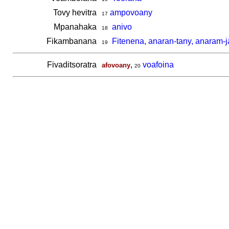
Tovy hevitra
ampovoany
17
Mpanahaka
anivo
18
Fikambanana
Fitenena, anaran-tany, anaram-j
19
Fivaditsoratra
,
voafoina
afovoany
20