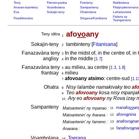
Teny
Fitenim-paritra
Fototeny
Rakibolana
Anaran-tsamirery
Voambolana
Sampanteny
Fitsipi-pitenenana
Eva
Sokajin-teny
Ohabolana
Lahatsoratra
Fafana sy
Fivaditsoratra
Singana/Kambana
Tsanganana
afo
vo
any
Teny iditra
1
Sokajin-teny
tambinteny [
Fitanisana
]
2
Fanazavàna teny
In the midst of, in the centre of, i
3
anglisy
in the middle
[
1.7
]
4
Fanazavàna teny
au milieu, au centre
[
1.3
,
1.8
]
5
frantsay
milieu
6
afovoany atsimo
: centre-sud
[
1.1
7
Ohatra
Nisy lalambe namakivaky teo
af
8
Teo
afovoany
kosa nisy mpanjaka
9
Ary eo
afovoany
ny Rova izay n
10
Sampanteny
manafo
vo
an
Matoantenin' ny mpanao :
11
afovo
a
nina
Matoantenin' ny iharana :
12
anafovo
a
na
Matoantenin' ny fameno :
13
fanafovo
a
na
Anarana :
14
Voambolana
Toerana
16