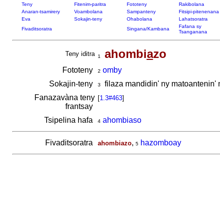
Teny
Fitenim-paritra
Fototeny
Rakibolana
Anaran-tsamirery
Voambolana
Sampanteny
Fitsipi-pitenenana
Eva
Sokajin-teny
Ohabolana
Lahatsoratra
Fafana sy
Fivaditsoratra
Singana/Kambana
Tsanganana
ahombi
a
zo
Teny iditra
1
Fototeny
omby
2
Sokajin-teny
filaza mandidin' ny matoantenin'
3
Fanazavàna teny
[
1.3#463
]
frantsay
Tsipelina hafa
ahombiaso
4
Fivaditsoratra
,
hazomboay
ahombiazo
5