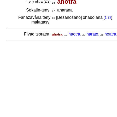
ahotra
Teny iditra (2/2)
16
Sokajin-teny
anarana
17
Fanazavàna teny
[Bezanozano] ohabolana
[
1.78
]
18
malagasy
Fivaditsoratra
,
haotra
,
harato
,
hoatra
ahotra
19
20
21