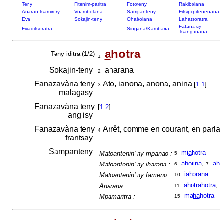
Teny
Fitenim-paritra
Fototeny
Rakibolana
Anaran-tsamirery
Voambolana
Sampanteny
Fitsipi-pitenenana
Eva
Sokajin-teny
Ohabolana
Lahatsoratra
Fafana sy
Fivaditsoratra
Singana/Kambana
Tsanganana
a
hotra
Teny iditra (1/2)
1
Sokajin-teny
anarana
2
Fanazavàna teny
Ato, ianona, anona, anina
[
1.1
]
3
malagasy
Fanazavàna teny
[
1.2
]
anglisy
Fanazavàna teny
Arrêt, comme en courant, en parlant
4
frantsay
Sampanteny
mi
a
hotra
Matoantenin' ny mpanao :
5
a
ho
rina
,
a
h
Matoantenin' ny iharana :
6
7
ia
ho
rana
Matoantenin' ny fameno :
10
aho
tra
hotra
,
Anarana :
11
ma
ha
hotra
Mpamaritra :
15