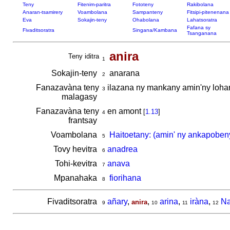
Teny
Fitenim-paritra
Fototeny
Rakibolana
Anaran-tsamirery
Voambolana
Sampanteny
Fitsipi-pitenenana
Eva
Sokajin-teny
Ohabolana
Lahatsoratra
Fafana sy
Fivaditsoratra
Singana/Kambana
Tsanganana
anira
Teny iditra
1
Sokajin-teny
anarana
2
Fanazavàna teny
ilazana ny mankany amin'ny lohar
3
malagasy
Fanazavàna teny
en amont
[
1.13
]
4
frantsay
Voambolana
Haitoetany: (amin' ny ankapoben
5
Tovy hevitra
anadrea
6
Tohi-kevitra
anava
7
Mpanahaka
fiorihana
8
Fivaditsoratra
añary
,
,
arina
,
iràna
,
Na
anira
9
10
11
12