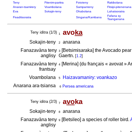
Teny
Fitenim-paritra
Fototeny
Rakibolana
Anaran-tsamirery
Voambolana
Sampanteny
Fitsipi-pitenenana
Eva
Sokajin-teny
Ohabolana
Lahatsoratra
Fafana sy
Fivaditsoratra
Singana/Kambana
Tsanganana
avo
ka
Teny iditra (1/3)
1
Sokajin-teny
anarana
2
Fanazavàna teny
[Betsimisaraka] the Avocado pear or
3
anglisy
Gaertn.
[
1.2
]
Fanazavàna teny
[Merina] (du français « avovat » Arbr
4
frantsay
Voambolana
Haizavamaniry: voankazo
5
Anarana ara-tsiansa
Persea americana
6
a
vo
ka
Teny iditra (2/3)
7
Sokajin-teny
anarana
8
Fanazavàna teny
[Betsileo] a species of roller bird.
9
anglisy