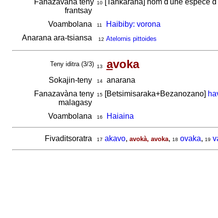
Fanazavàna teny
[Tankarana] nom d'une espèce d
10
frantsay
Voambolana
Haibiby: vorona
11
Anarana ara-tsiansa
Atelornis pittoides
12
a
voka
Teny iditra (3/3)
13
Sokajin-teny
anarana
14
Fanazavàna teny
[Betsimisaraka+Bezanozano]
ha
15
malagasy
Voambolana
Haiaina
16
Fivaditsoratra
akavo
,
,
ovaka
,
v
avokà, avoka
17
18
19