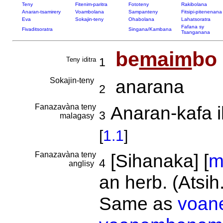
Teny
Fitenim-paritra
Fototeny
Rakibolana
Anaran-tsamirery
Voambolana
Sampanteny
Fitsipi-pitenenana
Eva
Sokajin-teny
Ohabolana
Lahatsoratra
Fafana sy
Fivaditsoratra
Singana/Kambana
Tsanganana
be
maim
bo
Teny iditra
1
Sokajin-teny
anarana
2
Fanazavàna teny
Anaran-kafa 
3
malagasy
[
1.1
]
Fanazavàna teny
[Sihanaka] [
m
4
anglisy
an herb. (Atsih
Same as
voan