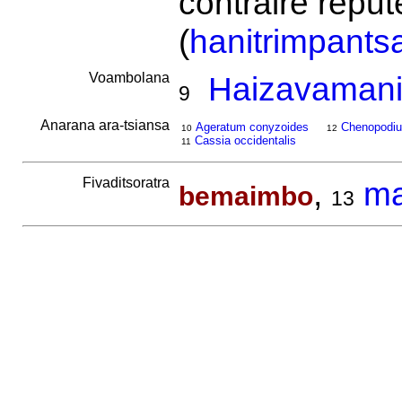
contraire répu
(
hanitrimpants
Voambolana
Haizavamanir
9
Anarana ara-tsiansa
Ageratum conyzoides
Chenopodiu
10
12
Cassia occidentalis
11
Fivaditsoratra
,
m
bemaimbo
13