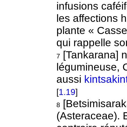
infusions café
les affections 
plante « Casse 
qui rappelle 
[Tankarana] 
7
légumineuse, C
aussi
kintsaki
[
1.19
]
[Betsimisara
8
(Asteraceae). 