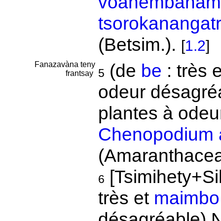
voanembanam
tsorokanangat
(Betsim.).
[
1.2
]
Fanazavàna teny
(de
be
: très 
5
frantsay
odeur désagré
plantes à odeu
Chenopodium 
(Amaranthacea
[Tsimihety+S
6
très et
maimbo
désagréable) N