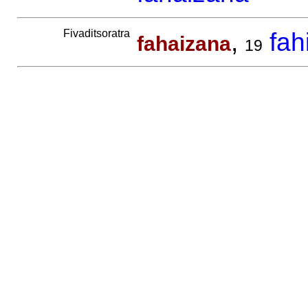
Fivaditsoratra
,
fah
fahaizana
19