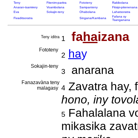
Teny
Fitenim-paritra
Fototeny
Rakibolana
Anaran-tsamirery
Voambolana
Sampanteny
Fitsipi-pitenenana
Eva
Sokajin-teny
Ohabolana
Lahatsoratra
Fafana sy
Fivaditsoratra
Singana/Kambana
Tsanganana
fa
ha
izana
Teny iditra
1
Fototeny
ha
y
2
Sokajin-teny
anarana
3
Fanazavàna teny
Zavatra hay, f
4
malagasy
hono, iny tovol
Fahalalana vo
5
mikasika zavat