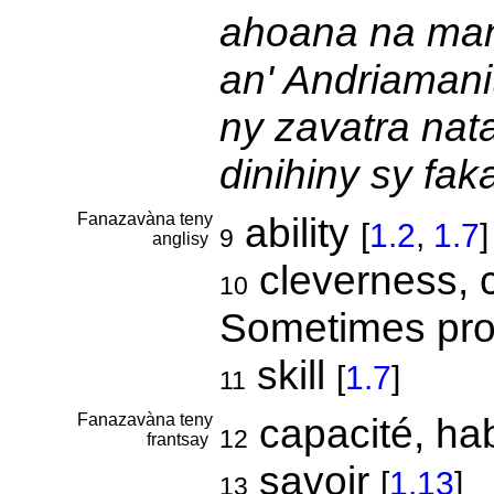
ahoana na man
an' Andriamani
ny zavatra nat
dinihiny sy fak
Fanazavàna teny
ability
[
1.2
,
1.7
]
9
anglisy
cleverness, 
10
Sometimes pro
skill
[
1.7
]
11
Fanazavàna teny
capacité, hab
12
frantsay
savoir
[
1.13
]
13