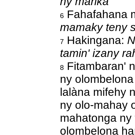
ny marika
Fahafahana m
6
mamaky teny s
Hakingana:
N
7
tamin' izany r
Fitambaran' ny
8
ny olombelona 
lalàna mifehy n
ny olo-mahay 
mahatonga ny f
olombelona ha