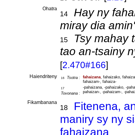
Ohatra
Hay ny faha
14
miray dia amin
Tsy mahay ta
15
tao an-tsainy n
[
2.470#166
]
Haiendriteny
fahaizana
, fahaizako, fahaiza
Tsotra :
16
fahaizam-, fahaiza-
-pahaizana, -pahaizako, -paha
17
pahaizan-, -pahaizam-, -pahai
Tovonana :
Fikambanana
Fitenena, a
18
maniry sy ny s
fahaizana