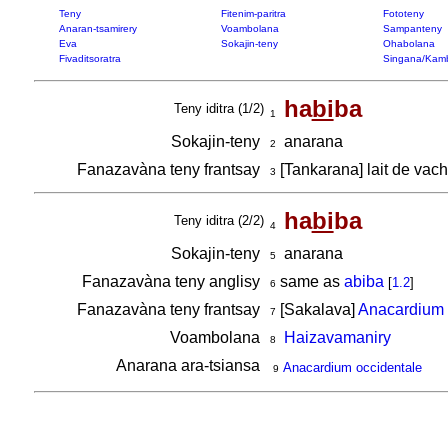
Teny
Fitenim-paritra
Fototeny
Anaran-tsamirery
Voambolana
Sampanteny
Eva
Sokajin-teny
Ohabolana
Fivaditsoratra
Singana/Kam
ha
bi
ba
Teny iditra (1/2)
1
Sokajin-teny
anarana
2
Fanazavàna teny frantsay
[Tankarana] lait de vach
3
ha
bi
ba
Teny iditra (2/2)
4
Sokajin-teny
anarana
5
Fanazavàna teny anglisy
same as
abiba
[
1.2
]
6
Fanazavàna teny frantsay
[Sakalava]
Anacardium 
7
Voambolana
Haizavamaniry
8
Anarana ara-tsiansa
Anacardium occidentale
9