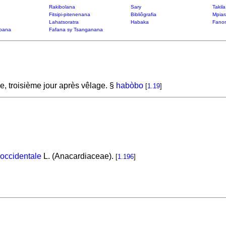
Rakibolana
Sary
Takil
Fitsipi-pitenenana
Bibliôgrafia
Mpiar
Lahatsoratra
Habaka
Fanon
bana
Fafana sy Tsanganana
e, troisième jour après vêlage. §
habòbo
[
1.19
]
occidentale
L. (Anacardiaceae).
[
1.196
]