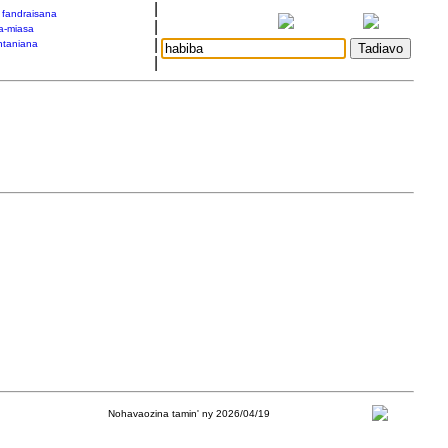
|
a fandraisana
|
a-miasa
|
taniana
|
Nohavaozina tamin' ny 2026/04/19