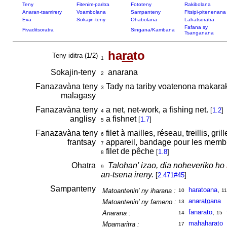
Teny
Fitenim-paritra
Fototeny
Rakibolana
Anaran-tsamirery
Voambolana
Sampanteny
Fitsipi-pitenenana
Eva
Sokajin-teny
Ohabolana
Lahatsoratra
Fafana sy
Fivaditsoratra
Singana/Kambana
Tsanganana
ha
ra
to
Teny iditra (1/2)
1
Sokajin-teny
anarana
2
Fanazavàna teny
Tady na tariby voatenona makara
3
malagasy
Fanazavàna teny
a net, net-work, a fishing net.
[
1.2
]
4
anglisy
a fishnet
[
1.7
]
5
Fanazavàna teny
filet à mailles, réseau, treillis, gri
6
frantsay
appareil, bandage pour les membr
7
filet de pêche
[
1.8
]
8
Ohatra
Talohan' izao, dia noheveriko ho
9
an-tsena ireny.
[
2.471#45
]
Sampanteny
haratoana
,
Matoantenin' ny iharana :
10
11
anara
to
ana
Matoantenin' ny fameno :
13
fanarato
,
Anarana :
14
15
mahaharato
Mpamaritra :
17