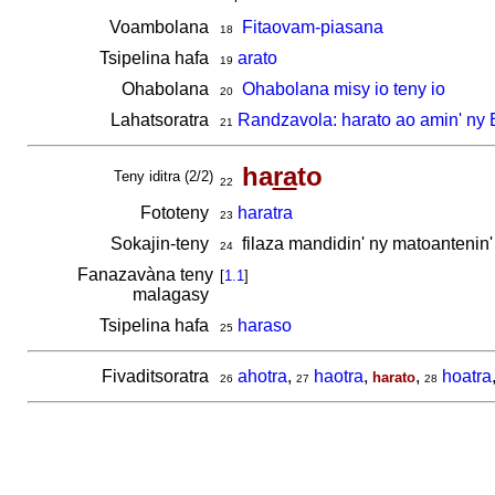
Voambolana
Fitaovam-piasana
18
Tsipelina hafa
arato
19
Ohabolana
Ohabolana misy io teny io
20
Lahatsoratra
Randzavola: harato ao amin' ny 
21
ha
ra
to
Teny iditra (2/2)
22
Fototeny
haratra
23
Sokajin-teny
filaza mandidin' ny matoantenin'
24
Fanazavàna teny
[
1.1
]
malagasy
Tsipelina hafa
haraso
25
Fivaditsoratra
ahotra
,
haotra
,
,
hoatra
harato
26
27
28