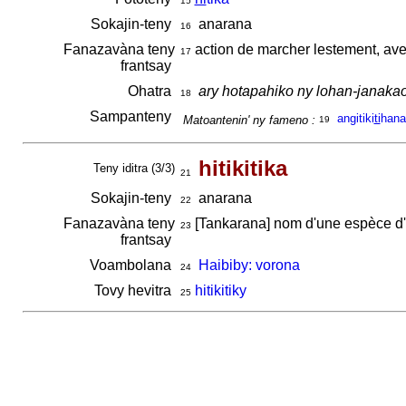
15
Sokajin-teny
anarana
16
Fanazavàna teny
action de marcher lestement, ave
17
frantsay
Ohatra
ary hotapahiko ny lohan-janaka
18
Sampanteny
angitiki
ti
hana
Matoantenin' ny fameno :
19
hitikitika
Teny iditra (3/3)
21
Sokajin-teny
anarana
22
Fanazavàna teny
[Tankarana] nom d'une espèce d'ois
23
frantsay
Voambolana
Haibiby: vorona
24
Tovy hevitra
hitikitiky
25