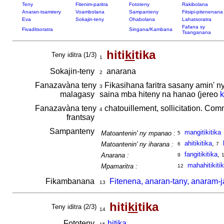
Teny
Fitenim-paritra
Fototeny
Rakibolana
Anaran-tsamirery
Voambolana
Sampanteny
Fitsipi-pitenenana
Eva
Sokajin-teny
Ohabolana
Lahatsoratra
Fafana sy
Fivaditsoratra
Singana/Kambana
Tsanganana
hiti
ki
tika
Teny iditra (1/3)
1
Sokajin-teny
anarana
2
Fanazavàna teny
Fikasihana faritra sasany amin' n
3
malagasy
saina mba hiteny na hanao (jereo
k
Fanazavàna teny
chatouillement, sollicitation. Co
4
frantsay
Sampanteny
mangitikitika
Matoantenin' ny mpanao :
5
ahitikitika
,
Matoantenin' ny iharana :
6
7
fangitikitika
,
Anarana :
9
mahahitikiti
Mpamaritra :
12
Fikambanana
Fitenena, anaran-tany, anaram-ja
13
hiti
ki
tika
Teny iditra (2/3)
14
Fototeny
hi
tika