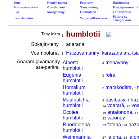
Teny
Fitenim-paritra
Fototeny
Rakibolana
Anaran-tsamirery
Voambolana
Sampanteny
Fitsipi-pitenenana
Eva
Sokajin-teny
Ohabolana
Lahatsoratra
Fafana sy
Fivaditsoratra
Singana/Kambana
Tsanganana
humblotii
Teny iditra
1
Sokajin-teny
anarana
2
Voambolana
Haizavamaniry: karazana ara-tsi
3
Anaram-javamaniry
Alberta
menavony
4
ara-paritra
humblotii
Eugenia
rotra
5
humblotii
Homalium
marakoditra
,
6
7
humblotii
Mauloutchia
basibasy
,
haz
8
9
humblotii
voararà
,
voa
14
15
Ocotea
antafonona
,
16
17
humblotii
varongy
22
Rhodolaena
fotona
,
haz
23
24
humblotii
Weinmannia
lalona
,
lalo
27
28