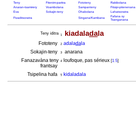
Teny
Fitenim-paritra
Fototeny
Rakibolana
Anaran-tsamirery
Voambolana
Sampanteny
Fitsipi-pitenenana
Eva
Sokajin-teny
Ohabolana
Lahatsoratra
Fafana sy
Fivaditsoratra
Singana/Kambana
Tsanganana
kiadala
da
la
Teny iditra
1
Fototeny
adala
da
la
2
Sokajin-teny
anarana
3
Fanazavàna teny
loufoque, pas sérieux
[
1.5
]
4
frantsay
Tsipelina hafa
kidaladala
5