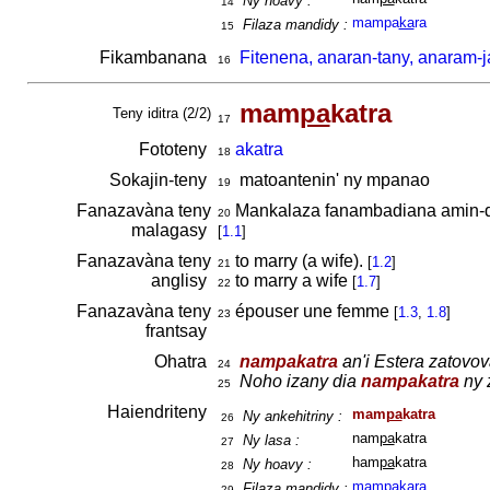
Ny hoavy :
14
mampa
ka
ra
Filaza mandidy :
15
Fikambanana
Fitenena, anaran-tany, anaram-
16
mam
pa
katra
Teny iditra (2/2)
17
Fototeny
akatra
18
Sokajin-teny
matoantenin' ny mpanao
19
Fanazavàna teny
Mankalaza fanambadiana amin-d
20
malagasy
[
1.1
]
Fanazavàna teny
to marry (a wife).
[
1.2
]
21
anglisy
to marry a wife
[
1.7
]
22
Fanazavàna teny
épouser une femme
[
1.3
,
1.8
]
23
frantsay
Ohatra
nampakatra
an'i Estera zatovo
24
Noho izany dia
nampakatra
ny 
25
Haiendriteny
mam
pa
katra
Ny ankehitriny :
26
nam
pa
katra
Ny lasa :
27
ham
pa
katra
Ny hoavy :
28
mampa
ka
ra
Filaza mandidy :
29