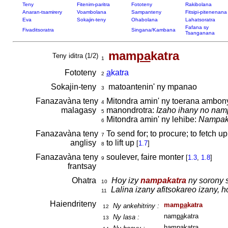
Teny
Fitenim-paritra
Fototeny
Rakibolana
Anaran-tsamirery
Voambolana
Sampanteny
Fitsipi-pitenenana
Eva
Sokajin-teny
Ohabolana
Lahatsoratra
Fafana sy
Fivaditsoratra
Singana/Kambana
Tsanganana
mam
pa
katra
Teny iditra (1/2)
1
Fototeny
a
katra
2
Sokajin-teny
matoantenin' ny mpanao
3
Fanazavàna teny
Mitondra amin' ny toerana ambon
4
malagasy
manondrotra:
Izaho ihany no namp
5
Mitondra amin' ny lehibe:
Nampaka
6
Fanazavàna teny
To send for; to procure; to fetch up
7
anglisy
to lift up
[
1.7
]
8
Fanazavàna teny
soulever, faire monter
[
1.3
,
1.8
]
9
frantsay
Ohatra
Hoy izy
nampakatra
ny sorony 
10
Lalina izany afitsokareo izany, h
11
Haiendriteny
mam
pa
katra
Ny ankehitriny :
12
nam
pa
katra
Ny lasa :
13
ham
pa
katra