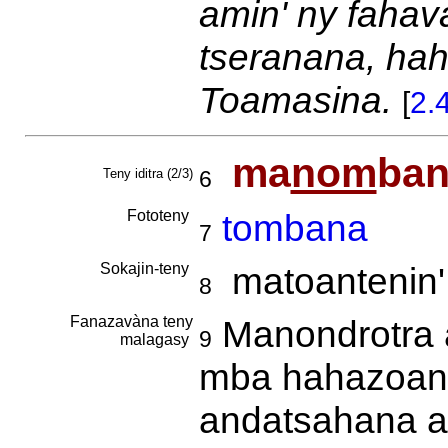
amin' ny fahava
tseranana, hah
Toamasina.
[
2.
ma
nom
ba
Teny iditra (2/3)
6
Fototeny
tombana
7
Sokajin-teny
matoantenin'
8
Fanazavàna teny
Manondrotra a
9
malagasy
mba hahazoana
andatsahana az