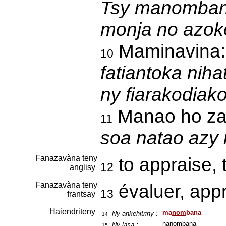
Tsy manombana 
monja no azoko
Maminavina
10
fatiantoka nih
ny fiarakodiak
Manao ho za
11
soa natao azy i
Fanazavàna teny
to appraise, 
12
anglisy
Fanazavàna teny
évaluer, app
13
frantsay
Haiendriteny
ma
nom
bana
Ny ankehitriny :
14
na
nom
bana
Ny lasa :
15