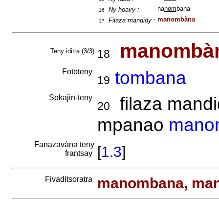
ha
nom
bana
Ny hoavy :
16
manombàna
Filaza mandidy :
17
manombà
Teny iditra (3/3)
18
Fototeny
tombana
19
Sokajin-teny
filaza mandid
20
mpanao
mano
Fanazavàna teny
[
1.3
]
frantsay
Fivaditsoratra
manombana, ma