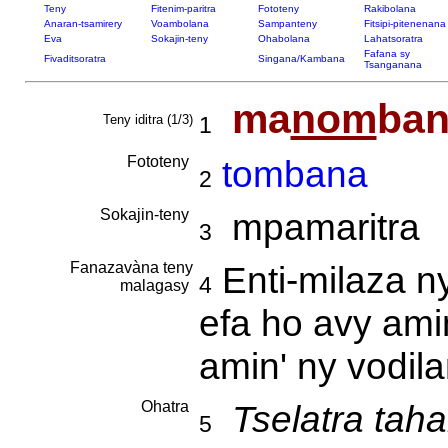
Teny
Fitenim-paritra
Fototeny
Rakibolana
Anaran-tsamirery
Voambolana
Sampanteny
Fitsipi-pitenenana
Eva
Sokajin-teny
Ohabolana
Lahatsoratra
Fafana sy
Fivaditsoratra
Singana/Kambana
Tsanganana
ma
nom
ba
Teny iditra (1/3)
1
Fototeny
tombana
2
Sokajin-teny
mpamaritra
3
Fanazavàna teny
Enti-milaza n
4
malagasy
efa ho avy amin
amin' ny vodila
Ohatra
Tselatra taha
5