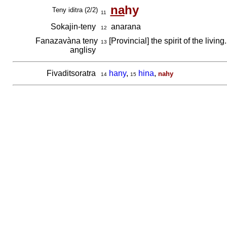
na
hy
Teny iditra (2/2)
11
Sokajin-teny
anarana
12
Fanazavàna teny
[Provincial] the spirit of the livi
13
anglisy
Fivaditsoratra
hany
,
hina
,
nahy
14
15