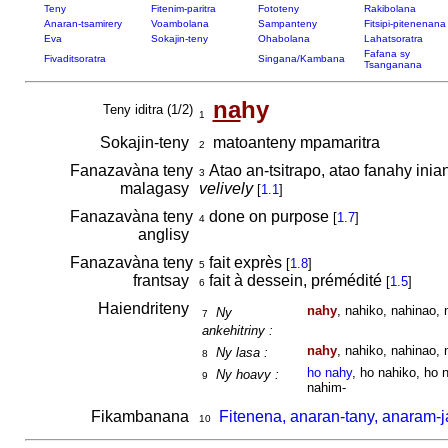
Teny
Fitenim-paritra
Fototeny
Rakibolana
Anaran-tsamirery
Voambolana
Sampanteny
Fitsipi-pitenenana
Eva
Sokajin-teny
Ohabolana
Lahatsoratra
Fafana sy
Fivaditsoratra
Singana/Kambana
Tsanganana
na
hy
Teny iditra (1/2)
1
Sokajin-teny
matoanteny mpamaritra
2
Fanazavàna teny
Atao an-tsitrapo, atao fanahy inia
3
malagasy
velively
[
1.1
]
Fanazavàna teny
done on purpose
[
1.7
]
4
anglisy
Fanazavàna teny
fait exprès
[
1.8
]
5
frantsay
fait à dessein, prémédité
[
1.5
]
6
Haiendriteny
nahy
, nahiko, nahinao, 
Ny
7
ankehitriny :
nahy
, nahiko, nahinao, 
Ny lasa :
8
ho nahy
, ho nahiko, ho 
Ny hoavy :
9
nahim-
Fikambanana
Fitenena, anaran-tany, anaram-j
10