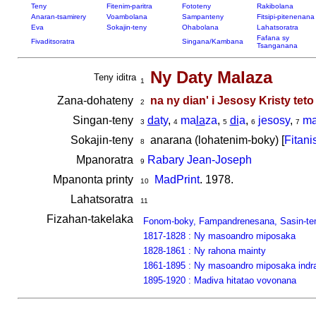
Teny
Fitenim-paritra
Fototeny
Rakibolana
Anaran-tsamirery
Voambolana
Sampanteny
Fitsipi-pitenenana
Eva
Sokajin-teny
Ohabolana
Lahatsoratra
Fafana sy
Fivaditsoratra
Singana/Kambana
Tsanganana
Ny Daty Malaza
Teny iditra
1
Zana-dohateny
na ny dian' i Jesosy Kristy te
2
Singan-teny
da
ty
,
ma
la
za
,
di
a
,
jesosy
,
ma
3
4
5
6
7
Sokajin-teny
anarana (lohatenim-boky) [
Fitani
8
Mpanoratra
Rabary Jean-Joseph
9
Mpanonta printy
MadPrint
. 1978.
10
Lahatsoratra
11
Fizahan-takelaka
Fonom-boky, Fampandrenesana, Sasin-te
1817-1828 : Ny masoandro miposaka
1828-1861 : Ny rahona mainty
1861-1895 : Ny masoandro miposaka indr
1895-1920 : Madiva hitatao vovonana