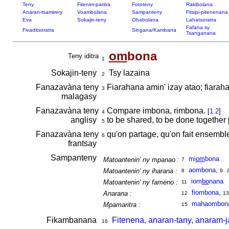
Teny
Fitenim-paritra
Fototeny
Rakibolana
Anaran-tsamirery
Voambolana
Sampanteny
Fitsipi-pitenenana
Eva
Sokajin-teny
Ohabolana
Lahatsoratra
Fafana sy
Fivaditsoratra
Singana/Kambana
Tsanganana
om
bona
Teny iditra
1
Sokajin-teny
Tsy lazaina
2
Fanazavàna teny
Fiarahana amin' izay atao; fiara
3
malagasy
Fanazavàna teny
Compare imbona, rimbona.
[
1.2
]
4
anglisy
to be shared, to be done together
5
Fanazavàna teny
qu'on partage, qu'on fait ensemb
6
frantsay
Sampanteny
mi
om
bona
Matoantenin' ny mpanao :
7
aombona
,
Matoantenin' ny iharana :
8
9
iom
bo
nana
Matoantenin' ny fameno :
11
fiombona
,
Anarana :
12
13
mahaombon
Mpamaritra :
15
Fikambanana
Fitenena, anaran-tany, anaram-
16